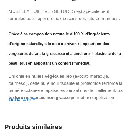
MUSTELA HUILE VERGETURES est spécialement
formulée pour répondre aux besoins des futures mamans.
Grâce à sa composition naturelle à
100 % d’ingrédients
d’origine naturelle
, elle aide à
prévenir l’apparition des
vergetures
durant la grossesse et à
améliorer l’élasticité de la
peau
, tout en apportant un confort immédiat.
Enrichie en
huiles végétales bio
(avocat, maracuja,
tournesol), cette huile nourrissante et protectrice renforce la
barrière cutanée et apaise les sensations de tiraillement. Sa
texture riche mais non grasse
permet une application
Lire la suite
facile, idéale pour le massage quotidien sur le ventre, les
hanches, les seins ou les cuisses.
Sans parfum, elle respecte l’odorat sensible des femmes
Produits similaires
enceintes et est testée sous contrôle dermatologique et