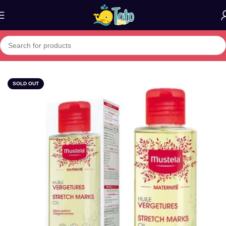
Home
»
Boutique
»
MUSTELA HUILE VERGETURES 105ML
SOLD OUT