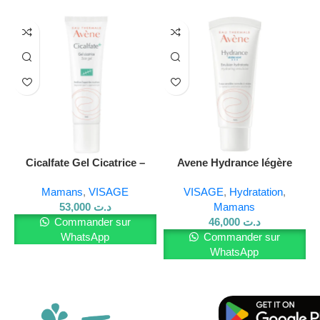
gynécologique, garantissant une
tolérance optimale pour
maman et bébé
.
🌿 Les bienfaits de Mustela Huile
Vergetures :
✅
Prévient efficacement les vergetures
🥑
100 % d’ingrédients d’origine naturelle
Cicalfate Gel Cicatrice –
Avene Hydrance légère
Répare et atténue les
émulsion TB 40 ml
🧴 Nourrit, assouplit et protège la peau
Mamans
,
VISAGE
VISAGE
,
Hydratation
,
marques
53,000
د.ت
Mamans
🌸 Sans parfum : parfait pour les peaux sensibles ou
Commander sur
46,000
د.ت
réactives
WhatsApp
Commander sur
WhatsApp
🤰 Testée cliniquement pour les femmes enceintes
🧪 Hypoallergénique, sans conservateurs, sans alcool