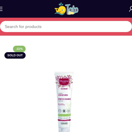
Home
»
Boutique
»
Mustela Creme Prevention Vergetures 150ML
-11%
SOLD OUT