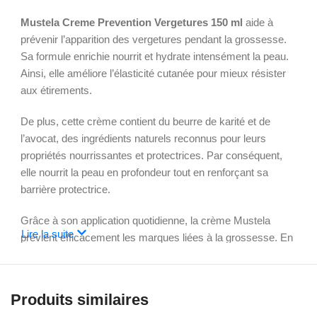
Mustela Creme Prevention Vergetures 150 ml
aide à
prévenir l’apparition des vergetures pendant la grossesse.
Sa formule enrichie nourrit et hydrate intensément la peau.
Ainsi, elle améliore l’élasticité cutanée pour mieux résister
aux étirements.
De plus, cette crème contient du beurre de karité et de
l’avocat, des ingrédients naturels reconnus pour leurs
propriétés nourrissantes et protectrices. Par conséquent,
elle nourrit la peau en profondeur tout en renforçant sa
barrière protectrice.
Grâce à son application quotidienne, la crème Mustela
Lire la suite
prévient efficacement les marques liées à la grossesse. En
outre, elle convient à toutes les femmes, même celles qui
attendent leur premier enfant.
Produits similaires
Sa texture onctueuse et fondante facilite l’application. Elle