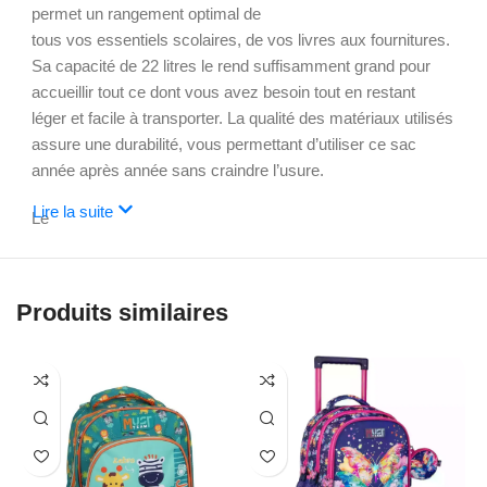
permet un rangement optimal de
tous vos essentiels scolaires, de vos livres aux fournitures.
Sa capacité de 22 litres le rend suffisamment grand pour
accueillir tout ce dont vous avez besoin tout en restant
léger et facile à transporter. La qualité des matériaux utilisés
assure une durabilité, vous permettant d’utiliser ce sac
année après année sans craindre l’usure.
Lire la suite
Le
MUST Sac à Dos est également pensé pour votre confort.
Ses bretelles ajustables et rembourrées garantissent un
maintien agréable, même lors de longues journées à
Produits similaires
l’école. Avec son poids léger, il est facile à porter, que vous
soyez en classe, en promenade ou en voyage.
En choisissant le MUST Sac à Dos Collège/Lycée 22L,
vous optez pour un accessoire pratique et tendance qui
vous accompagnera dans toutes vos activités. Ne sacrifiez
pas le style au profit du confort : avec ce sac à dos,