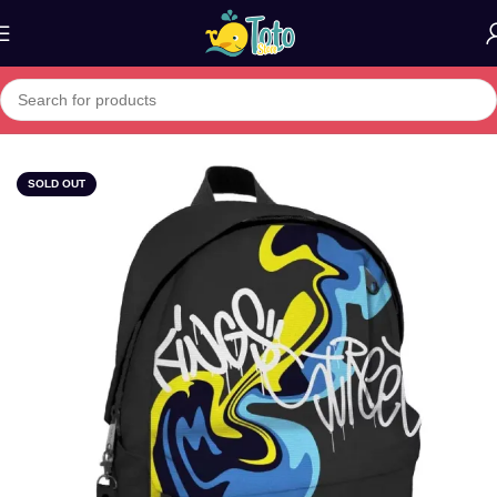
Home
»
Boutique
»
MUST Sac à Dos Collège/Lycée 22L
SOLD OUT