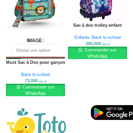
vous avez les deux !
Pour en savoir plus sur nos produits, visitez notre site Web
et rejoignez-nous sur Facebook.
Sac à dos trolley enfant
Must Team Butterfly – Réf.
Enfants
,
Back to school
586196
IMAGE
200,000
د.ت
Commander sur
WhatsApp
Must Sac à Dos pour garçon
sans chariot
Back to school
73,000
د.ت
Commander sur
WhatsApp