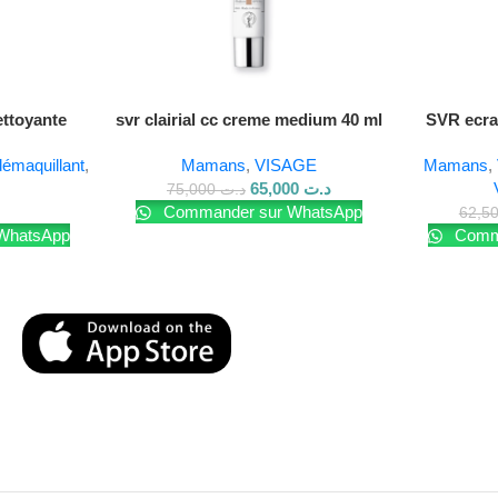
ttoyante
svr clairial cc creme medium 40 ml
SVR ecra
50 ml
spf 50+
démaquillant
,
Mamans
,
VISAGE
Mamans
,
65,000
د.ت
75,000
د.ت
Commander sur WhatsApp
WhatsApp
Comma