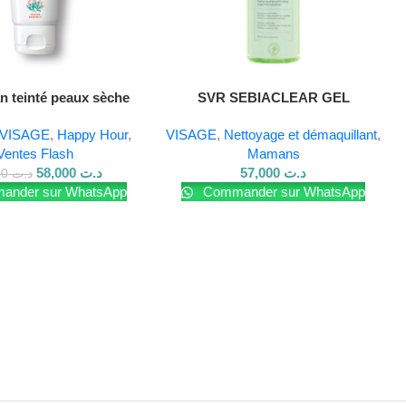
n teinté peaux sèche
SVR SEBIACLEAR GEL
MOUSSANT 400ML
VISAGE
,
Happy Hour
,
VISAGE
,
Nettoyage et démaquillant
,
Ventes Flash
Mamans
58,000
د.ت
57,000
د.ت
62,500
د.ت
nder sur WhatsApp
Commander sur WhatsApp