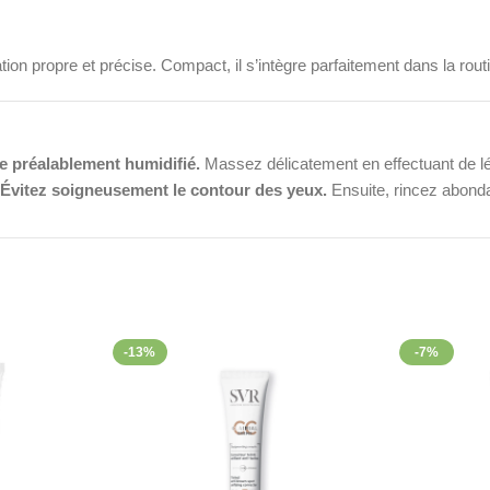
on propre et précise. Compact, il s’intègre parfaitement dans la rout
e préalablement humidifié.
Massez délicatement en effectuant de lé
.
Évitez soigneusement le contour des yeux.
Ensuite, rincez abonda
 ce soin matin et soir
, dans le cadre de votre routine de nettoyage q
et rejoignez-nous sur
Facebook
.
-13%
-7%