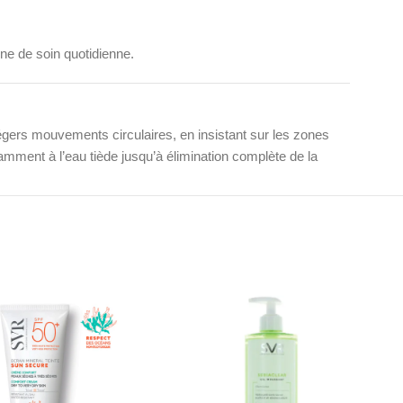
ine de soin quotidienne.
gers mouvements circulaires, en insistant sur les zones
mment à l’eau tiède jusqu’à élimination complète de la
uotidienne. La peau sera visiblement plus nette, douce et