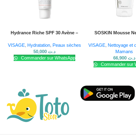
Lire La Suite
Hydrance Riche SPF 30 Avène –
SOSKIN Mousse Ne
Crème hydratante 40 ml
Clarifiante – 1
VISAGE
,
Hydratation
,
Peaux sèches
VISAGE
,
Nettoyage et 
50,000
د.ت
Mamans
Commander sur WhatsApp
66,900
د.ت
Commander sur 