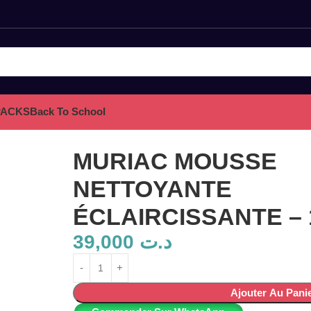
PACKS
Back To School
ANTE – 150ML
MURIAC MOUSSE
NETTOYANTE
ÉCLAIRCISSANTE –
39,000
د.ت
Ajouter Au Pani