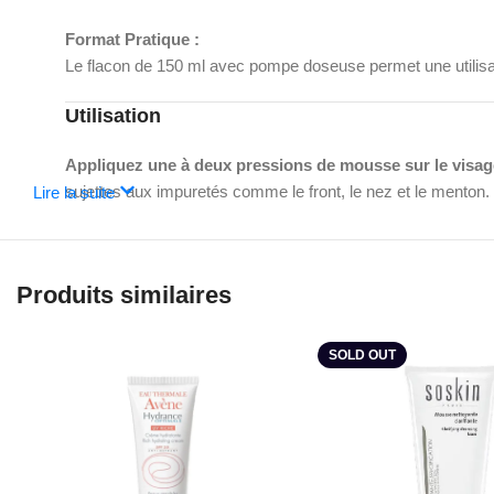
Format Pratique :
Le flacon de 150 ml avec pompe doseuse permet une utilisati
Utilisation
Appliquez une à deux pressions de mousse sur le visag
sujettes aux impuretés comme le front, le nez et le menton
Lire la suite
mousse.
Pour des résultats visibles et durables, utilisez
lumineuse jour après jour.
Produits similaires
Pour en savoir plus sur nos produits, visitez notre
site Web
SOLD OUT