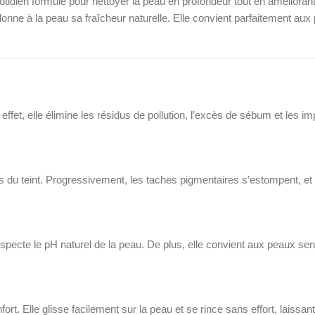
dien formulé pour nettoyer la peau en profondeur tout en améliorant l’
 redonne à la peau sa fraîcheur naturelle. Elle convient parfaitement a
fet, elle élimine les résidus de pollution, l’excès de sébum et les im
rités du teint. Progressivement, les taches pigmentaires s’estompent, et
cte le pH naturel de la peau. De plus, elle convient aux peaux sensib
 Elle glisse facilement sur la peau et se rince sans effort, laissant 