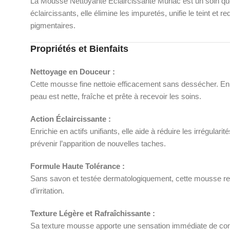
La Mousse Nettoyante Éclaircissante Muriac est un soin quoti
éclaircissants, elle élimine les impuretés, unifie le teint et
pigmentaires.
Propriétés et Bienfaits
Nettoyage en Douceur :
Cette mousse fine nettoie efficacement sans dessécher. En ef
peau est nette, fraîche et prête à recevoir les soins.
Action Éclaircissante :
Enrichie en actifs unifiants, elle aide à réduire les irrégula
prévenir l’apparition de nouvelles taches.
Formule Haute Tolérance :
Sans savon et testée dermatologiquement, cette mousse respe
d’irritation.
Texture Légère et Rafraîchissante :
Sa texture mousse apporte une sensation immédiate de confort.