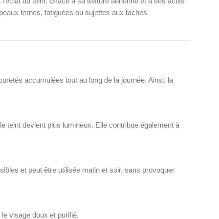
éclat du teint. Grâce à sa texture aérienne et à ses actifs
ux peaux ternes, fatiguées ou sujettes aux taches
puretés accumulées tout au long de la journée. Ainsi, la
 le teint devient plus lumineux. Elle contribue également à
les et peut être utilisée matin et soir, sans provoquer
le visage doux et purifié.