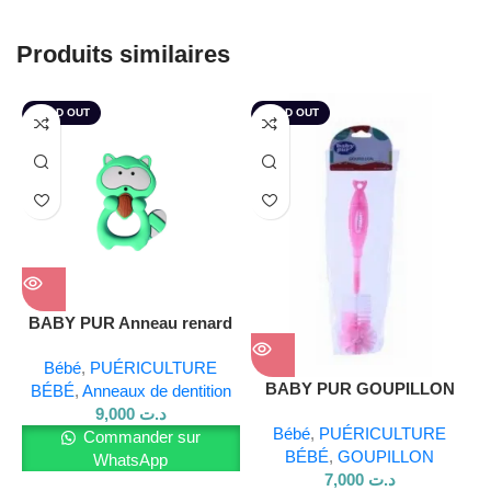
garantie d’un confort et d’une protection de qualité pour
Produits similaires
votre petit trésor.
SOLD OUT
SOLD OUT
BABY PUR Anneau renard
ref 10177
Bébé
,
PUÉRICULTURE
BABY PUR GOUPILLON
BÉBÉ
,
Anneaux de dentition
DOUBLE ROSE
9,000
د.ت
Bébé
,
PUÉRICULTURE
Commander sur
BÉBÉ
,
GOUPILLON
WhatsApp
7,000
د.ت