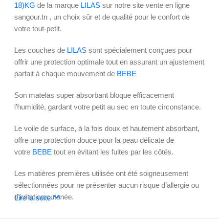
18)KG
de la marque
LILAS
sur notre site vente en ligne
sangour.tn , un choix sûr et de qualité pour le confort de
votre tout-petit.
Les couches de
LILAS
sont spécialement conçues pour
offrir une protection optimale tout en assurant un ajustement
parfait à chaque mouvement de
BEBE
Son matelas super absorbant bloque efficacement
l’humidité, gardant votre petit au sec en toute circonstance.
Le voile de surface, à la fois doux et hautement absorbant,
offre une protection douce pour la peau délicate de
votre
BEBE
tout en évitant les fuites par les côtés.
Les matières premières utilisée ont été soigneusement
sélectionnées pour ne présenter aucun risque d’allergie ou
d’irritation cutanée.
Lire la suite
Optez pour la
COUCHE BEBE CONFORT MAX
, la