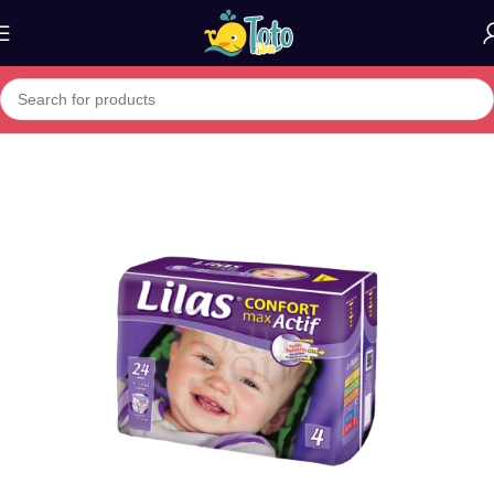
Home
»
Boutique
»
lilas couche bébé 9/18