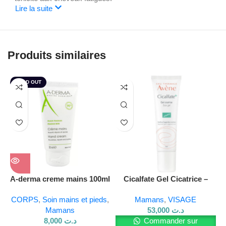
Lire la suite
Produits similaires
SOLD OUT
A-derma creme mains 100ml
Cicalfate Gel Cicatrice –
Répare et atténue les
CORPS
,
Soin mains et pieds
,
Mamans
,
VISAGE
marques
Mamans
53,000
د.ت
8,000
د.ت
Commander sur