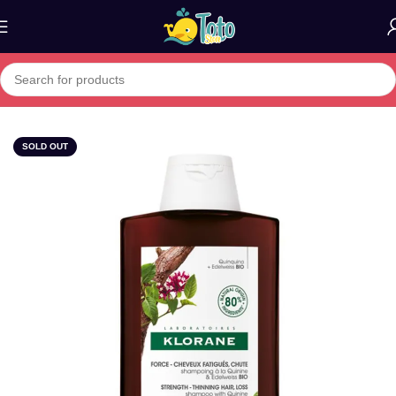
Home
»
Boutique
»
KLORANE SHAMPOING QUININE 200 ML
SOLD OUT