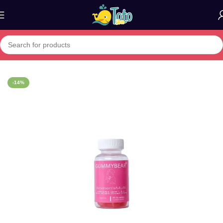
Home
»
Boutique
»
GummyBear Women’s Multi – Énergie, Immunit
-14%