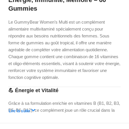
Gummies
Le GummyBear Women’s Multi est un complément
alimentaire multivitaminé spécialement conçu pour
répondre aux besoins nutritionnels des femmes.
Sous
forme de gummies au goût tropical, il offre une manière
agréable de compléter votre alimentation quotidienne.
Chaque gomme contient une combinaison de 16 vitamines
et oligo-éléments essentiels, visant à soutenir votre énergie,
renforcer votre système immunitaire et favoriser une
fonction cognitive optimale.
💪 Énergie et Vitalité
Grâce à sa formulation enrichie en vitamines B (B1, B2, B3,
B5, B6, B12), ce complément joue un rôle crucial dans la
Lire la suite
production d’énergie.
Ainsi, il aide à réduire la fatigue et à
maintenir une vitalité durable tout au long de la journée.