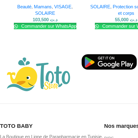
Teinte Tb 40 Ml Spf 30
BABY SPF50+ 
Appliquez généreusement sur le visage chaque matin.
Beauté
,
Mamans
,
VISAGE
,
SOLAIRE
,
Protection s
SOLAIRE
et corps
Réappliquez fréquemment, surtout après la baignade ou avoi
103,500
د.ت
55,000
د.ت
Commander sur WhatsApp
Commander sur 
Limitez l’exposition solaire, même avec protection.
Pour en savoir plus sur nos produits, visitez notre
site Web
TOTO BABY
Nos marque
La Boutique en Ligne de Parapharmacie en Tunisie,