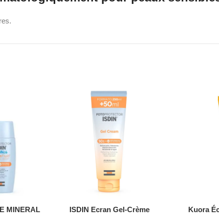
res.
olaire anti-taches
 cutané.
ème solaire anti-taches visage
RE MINERAL
ISDIN Ecran Gel-Crème
Kuora Éc