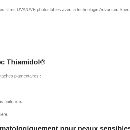
s filtres UVA/UVB photostables avec la technologie Advanced Spect
ec Thiamidol®
 taches pigmentaires :
lus uniforme.
lière.
ermatologiquement pour peaux sensible