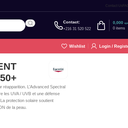
Contact Us
FA
Contact:
0,000
ت
0
items
+216 31 520 522
Wishlist
Login / Regist
ENT
 50+
ur réapparition. L’Advanced Spectral
tre les UVA / UVB et une défense
a protection solaire soutient
DN de la peau.