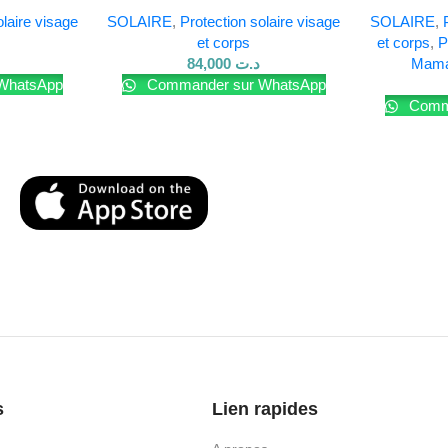
50ML
Transparent SPF 50+ – 250 ml
Visag
olaire visage
SOLAIRE
,
Protection solaire visage
SOLAIRE
,
et corps
et corps
,
P
r transpiré.
84,000
د.ت
Mam
WhatsApp
Commander sur WhatsApp
Comma
et rejoignez-nous sur
Facebook
.
s
Lien rapides