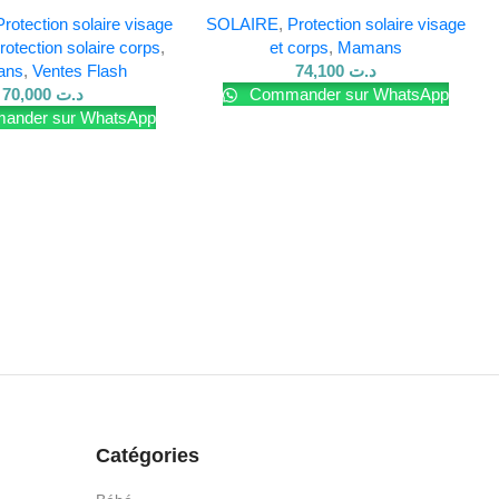
e & Corps – 200ml
50 ML
Protection solaire visage
SOLAIRE
,
Protection solaire visage
rotection solaire corps
,
et corps
,
Mamans
ans
,
Ventes Flash
74,100
د.ت
70,000
د.ت
Commander sur WhatsApp
nder sur WhatsApp
Catégories