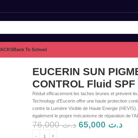
PACKS
Back To School
 50+
EUCERIN SUN PIGM
CONTROL Fluid SPF
Réduit efficacement les taches brunes et prévient le
Technology d’Eucerin offre une haute protection con
contre la Lumière Visible de Haute Energie (HEVIS). L
également le propre mécanisme de réparation de l’A
76,000
د.ت
65,000
د.ت