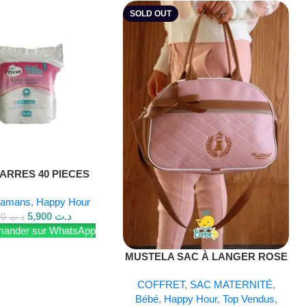
SOLD OUT
ARRES 40 PIECES
amans
,
Happy Hour
5,900
د.ت
7,100
د.ت
nder sur WhatsApp
Lire La Suite
MUSTELA SAC À LANGER ROSE
COFFRET
,
SAC MATERNITÉ
,
Bébé
,
Happy Hour
,
Top Vendus
,