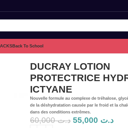
PACKS
Back To School
TE ICTYANE
DUCRAY LOTION
PROTECTRICE HYD
ICTYANE
Nouvelle formule au complexe de tréhalose, glycér
de la déshydratation causée par le froid et la ch
dans des conditions extrêmes.
60,000
د.ت
55,000
د.ت