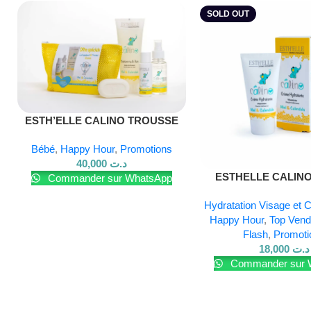
SOLD OUT
Les peaux agressées par le climat (hiver rigoureux, soleil, c
Une routine de soin simple et efficace, toute l’année
ESTH’ELLE CALINO TROUSSE
SPECIALE
Pour en savoir plus sur nos produits, visitez notre
site Web
Bébé
,
Happy Hour
,
Promotions
40,000
د.ت
Lire La Suite
ESTHELLE CALIN
Commander sur WhatsApp
HYDRATANTE 
Hydratation Visage et 
Happy Hour
,
Top Ven
Flash
,
Promoti
18,000
د.ت
Commander sur 