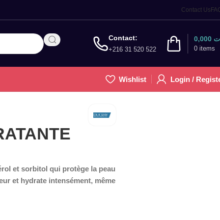
Contact Us
FA
Contact:
0,000
ت
0
items
+216 31 520 522
Wishlist
Login / Regist
RATANTE
ol et sorbitol qui protège la peau
aleur et hydrate intensément, même