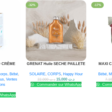
-32%
-17%
limatisation)
et rejoignez-nous sur
Facebook
.
O CRÈME
GRENAT Huile SECHE PAILLETE
MAXI C
50GR
GOLD 100 ML
Corps
,
Bébé
,
SOLAIRE
,
CORPS
,
Happy Hour
Bébé
,
M
dus
,
Ventes
15,000
د.ت
22,000
د.ت
ons
Commander sur WhatsApp
Comma
WhatsApp