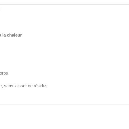
n
 la chaleur
corps
e, sans laisser de résidus.
shydratée