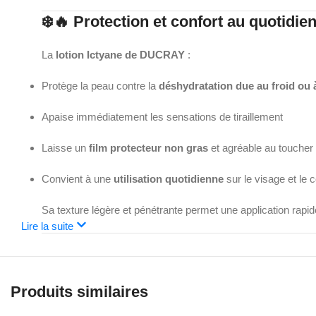
❄️🔥 Protection et confort au quotidie
La
lotion Ictyane de DUCRAY
:
Protège la peau contre la
déshydratation due au froid ou à
Apaise immédiatement les sensations de tiraillement
Laisse un
film protecteur non gras
et agréable au toucher
Convient à une
utilisation quotidienne
sur le visage et le 
Sa texture légère et pénétrante permet une application rapid
Lire la suite
👨‍⚕️ Pour qui ?
Idéale pour :
Produits similaires
Les adultes et adolescents à la peau sèche, sensible ou dé