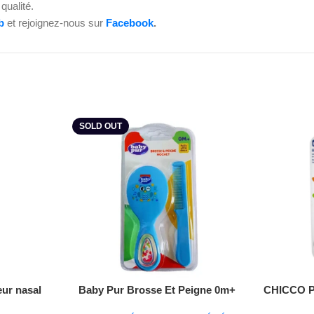
 qualité.
b
et rejoignez-nous sur
Facebook
.
SOLD OUT
Lire La Suite
ur nasal
Baby Pur Brosse Et Peigne 0m+
CHICCO 
Ref79001