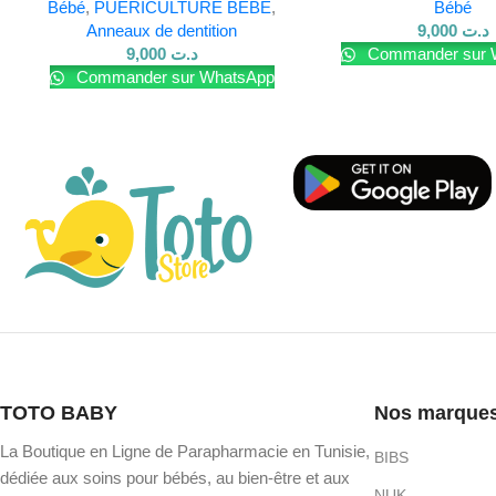
Bébé
,
PUÉRICULTURE BÉBÉ
,
Bébé
Anneaux de dentition
9,000
د.ت
9,000
د.ت
Commander sur 
Commander sur WhatsApp
TOTO BABY
Nos marque
La Boutique en Ligne de Parapharmacie en Tunisie,
BIBS
dédiée aux soins pour bébés, au bien-être et aux
NUK