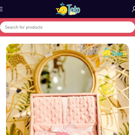
Home
»
Boutique
»
Couverture Bébé et Enfants Inter Baby