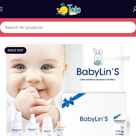
Home
»
Boutique
»
BABYLIN’S COFFRET
SOLD OUT