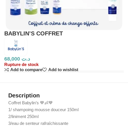
BABYLIN’S COFFRET
68,000
د.ت
Rupture de stock
Add to compare
Add to wishlist
Description
Coffret Babylin’s 💙👶💙
1/ shampoing mousse douceur 150ml
2/liniment 250ml
3/eau de senteur rafraîchissante