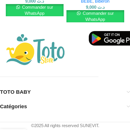
9,000
د.ت
BÉBÉ
,
Biberon
Commander sur
9,000
د.ت
WhatsApp
Commander sur
WhatsApp
TOTO BABY
Catégories
©2025 All rights reserved SUNEVIT.