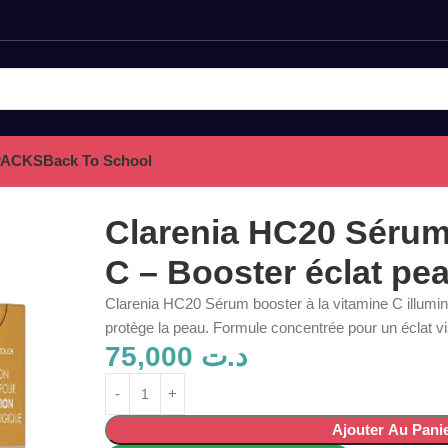
PACKS
Back To School
t peau
Clarenia HC20 Sérum
C – Booster éclat pe
Clarenia HC20 Sérum booster à la vitamine C illumine 
protège la peau. Formule concentrée pour un éclat vis
75,000
د.ت
Ajouter Au Pani