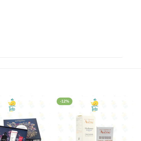
tez votre routine avec la crème Clarenia adaptée à votre
es pigmentaires. Sa haute concentration en vitamine C
-12%
 UV et stress oxydatif, responsables du vieillissement
la synthèse de collagène, favorisant ainsi la fermeté et