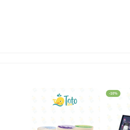
oster éclat peau Clarenia
pre et sec. Massez délicatement jusqu’à absorption complète. Complé
er l’éclat naturel de votre peau tout en ciblant efficacement les tach
-10%
tégeant la peau des agressions environnementales telles que pollution,
 confort immédiat sans laisser de film gras. Ce sérum booster stimule 
ité du teint.