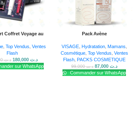
réduisant l’apparence des taches brunes. Idéal pour les
 quotidienne pour un teint plus lumineux et radieux.
t Coffret Voyage au
Pack Avène
l’Acide Hyaluronique
ue
,
Top Vendus
,
Ventes
VISAGE
,
Hydratation
,
Mamans
,
Flash
Cosmétique
,
Top Vendus
,
Ventes
180,000
د.ت
Flash
,
PACKS COSMETIQUE
200,000
د.ت
nder sur WhatsApp
87,000
د.ت
99,000
د.ت
Commander sur WhatsApp