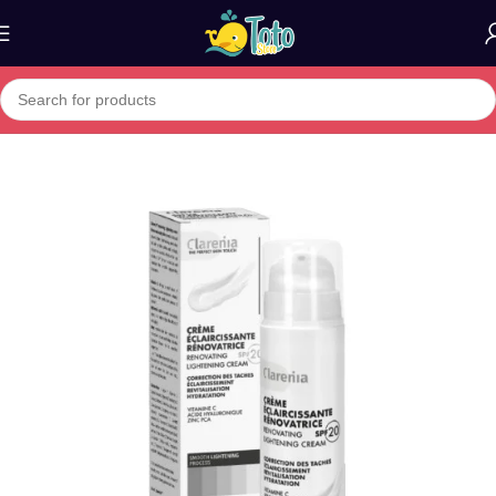
Home
»
Boutique
»
Clarenia crème éclaircissante antitaches SPF2