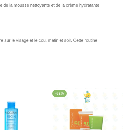
inée de la mousse nettoyante et de la crème hydratante
r le visage et le cou, matin et soir. Cette routine
u. Offrez-vous ce duo pour révéler une peau fraîche, nette et
-32%