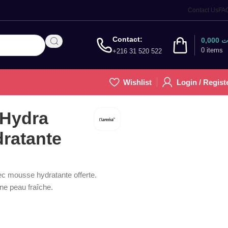
Contact Us
FA
Contact:
0,000
ت
0
items
+216 31 520 522
Wishlist
Login / Regist
-Hydra
ratante
c mousse hydratante offerte.
ne peau fraîche.