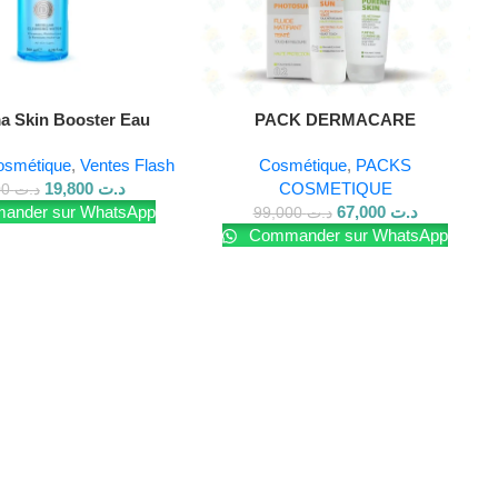
a Skin Booster Eau
PACK DERMACARE
cellaire 200ml
osmétique
,
Ventes Flash
Cosmétique
,
PACKS
19,800
د.ت
COSMETIQUE
25,500
د.ت
nder sur WhatsApp
67,000
د.ت
99,000
د.ت
Commander sur WhatsApp