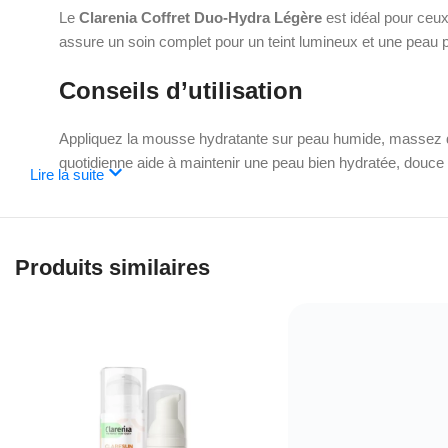
Le
Clarenia Coffret Duo-Hydra Légère
est idéal pour ceux
assure un soin complet pour un teint lumineux et une peau p
Conseils d’utilisation
Appliquez la mousse hydratante sur peau humide, massez dou
quotidienne aide à maintenir une peau bien hydratée, douce 
Lire la suite
Le
Clarenia Coffret Duo-Hydra Légère
est la solution idé
éclatante tous les jours.
Produits similaires
Pour en savoir plus sur nos produits, visitez notre
site Web