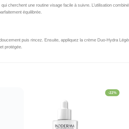
 qui cherchent une routine visage facile à suivre. L’utilisation comb
arfaitement équilibrée.
cement puis rincez. Ensuite, appliquez la crème Duo-Hydra Légère su
et protégée.
ale pour une hydratation légère et un nettoyage respectueux de la pea
et rejoignez-nous sur
Facebook
.
-22%