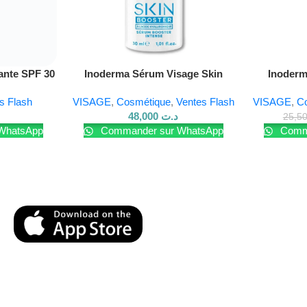
ante SPF 30
Inoderma Sérum Visage Skin
Inoderm
éclat
Booster
Mi
s Flash
VISAGE
,
Cosmétique
,
Ventes Flash
VISAGE
,
C
48,000
د.ت
WhatsApp
Commander sur WhatsApp
Comma