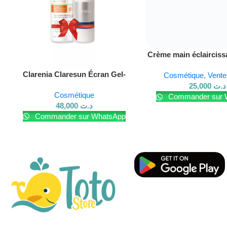
Crème main éclairciss
– Protection & 
Clarenia Claresun Écran Gel-
Cosmétique
,
Vente
Crème SPF50+ – Non Gras
25,000
د.ت
Cosmétique
Commander sur 
48,000
د.ت
Commander sur WhatsApp