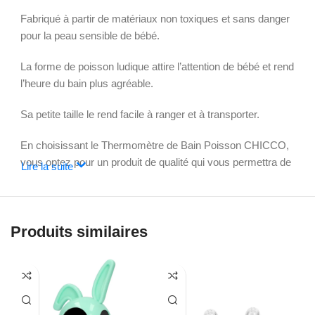
Fabriqué à partir de matériaux non toxiques et sans danger
pour la peau sensible de bébé.
La forme de poisson ludique attire l’attention de bébé et rend
l’heure du bain plus agréable.
Sa petite taille le rend facile à ranger et à transporter.
En choisissant le Thermomètre de Bain Poisson CHICCO,
vous optez pour un produit de qualité qui vous permettra de
Lire la suite
garantir la sécurité et le confort de votre bébé lors de ses
bains.
Conseils d’utilisation :
Produits similaires
Avant de remplir la baignoire, placez le thermomètre dans
l’eau.
Remplissez la baignoire et laissez le thermomètre flotter.