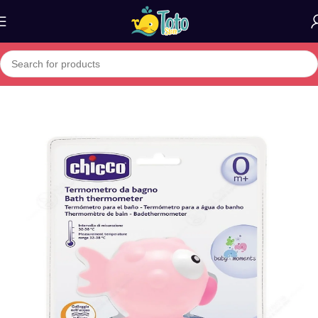
Home
»
Boutique
»
CHICCO Thermomètre De Bain Poisson