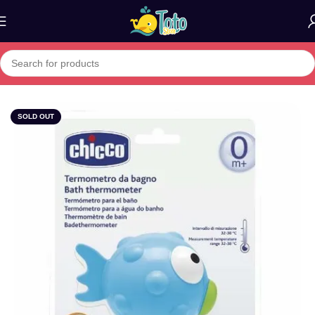
Home
»
Boutique
»
CHICCO THERMOMETRE DE BAIN POISSON
SOLD OUT