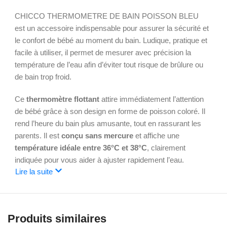
CHICCO THERMOMETRE DE BAIN POISSON BLEU
est un accessoire indispensable pour assurer la sécurité et
le confort de bébé au moment du bain. Ludique, pratique et
facile à utiliser, il permet de mesurer avec précision la
température de l’eau afin d’éviter tout risque de brûlure ou
de bain trop froid.
Ce
thermomètre flottant
attire immédiatement l’attention
de bébé grâce à son design en forme de poisson coloré. Il
rend l’heure du bain plus amusante, tout en rassurant les
parents. Il est
conçu sans mercure
et affiche une
température idéale entre 36°C et 38°C
, clairement
indiquée pour vous aider à ajuster rapidement l’eau.
Lire la suite
Fabriqué avec des matériaux sûrs et résistants, le
thermomètre Chicco Poisson Bleu
est conforme aux
normes de sécurité européennes. Il flotte parfaitement à la
Produits similaires
surface du bain, permettant une lecture facile et rapide de la