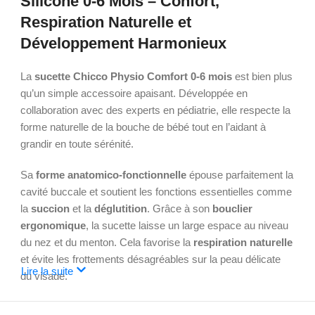
Silicone 0-6 Mois – Confort,
Respiration Naturelle et
Développement Harmonieux
La
sucette Chicco Physio Comfort 0-6 mois
est bien plus
qu’un simple accessoire apaisant. Développée en
collaboration avec des experts en pédiatrie, elle respecte la
forme naturelle de la bouche de bébé tout en l’aidant à
grandir en toute sérénité.
Sa
forme anatomico-fonctionnelle
épouse parfaitement la
cavité buccale et soutient les fonctions essentielles comme
la
succion
et la
déglutition
. Grâce à son
bouclier
ergonomique
, la sucette laisse un large espace au niveau
du nez et du menton. Cela favorise la
respiration naturelle
et évite les frottements désagréables sur la peau délicate
Lire la suite
du visage.
Avec seulement
quatre points de contact
, la sucette