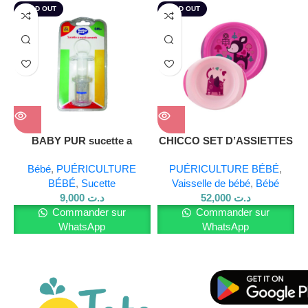
SOLD OUT
SOLD OUT
une tolérance maximale pour tous les types de peaux,
même les plus sensibles.
Avantages de l’Eau de Cologne Chicco Bébé :
Parfum délicat et rafraîchissant
Formule sans alcool, respectueuse de la peau de bébé
BABY PUR sucette a
CHICCO SET D’ASSIETTES
Enrichie en glycérine végétale hydratante
medicaments
12M+
Bébé
,
PUÉRICULTURE
PUÉRICULTURE BÉBÉ
,
Testée dermatologiquement pour une sécurité optimale
BÉBÉ
,
Sucette
Vaisselle de bébé
,
Bébé
9,000
د.ت
52,000
د.ت
Commander sur
Commander sur
Convient aux nouveau-nés et aux jeunes enfants
WhatsApp
WhatsApp
Pour en savoir plus sur nos produits, visitez notre
site
Web
toto store et rejoignez-nous sur
Facebook
et
Instagram.