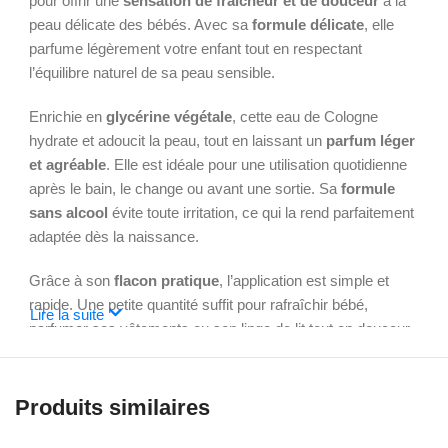
pour offrir une
sensation de fraîcheur et de douceur
à la
peau délicate des bébés. Avec sa
formule délicate
, elle
parfume légèrement votre enfant tout en respectant
l’équilibre naturel de sa peau sensible.
Enrichie en
glycérine végétale
, cette eau de Cologne
hydrate et adoucit la peau, tout en laissant un
parfum léger
et agréable
. Elle est idéale pour une utilisation quotidienne
après le bain, le change ou avant une sortie. Sa
formule
sans alcool
évite toute irritation, ce qui la rend parfaitement
adaptée dès la naissance.
Grâce à son
flacon pratique
, l’application est simple et
rapide. Une petite quantité suffit pour rafraîchir bébé,
Lire la suite
parfumer ses vêtements ou son linge de lit tout en douceur.
Vous pouvez également l’utiliser comme un rituel apaisant
avant le coucher.
Produits similaires
L’eau de Cologne Chicco ne tache pas et ne dessèche pas
la peau. Elle est
testée dermatologiquement
, garantissant