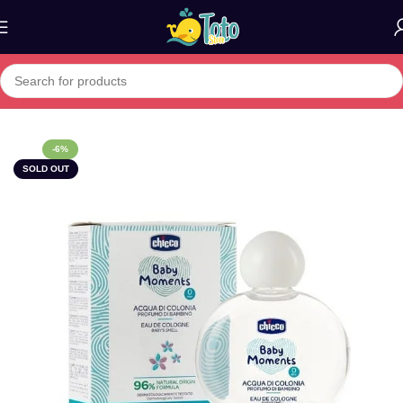
Home
»
Boutique
»
CHICCO EAU DE COLOGNE
-6%
SOLD OUT