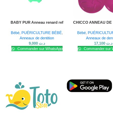
Lire La Suite
Lire La Suite
BABY PUR Anneau renard ref
CHICCO ANNEAU DE 
10177
CHERRY
Bébé
,
PUÉRICULTURE BÉBÉ
,
Bébé
,
PUÉRICULTU
Anneaux de dentition
Anneaux de dent
9,000
د.ت
17,100
د.ت
Commander sur WhatsApp
Commander sur 