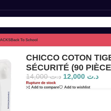
PACKS
Back To School
ÈCES) – 0M+
CHICCO COTON TIG
SÉCURITÉ (90 PIÈCE
14,000
د.ت
12,000
د.ت
Rupture de stock
Add to compare
Add to wishlist