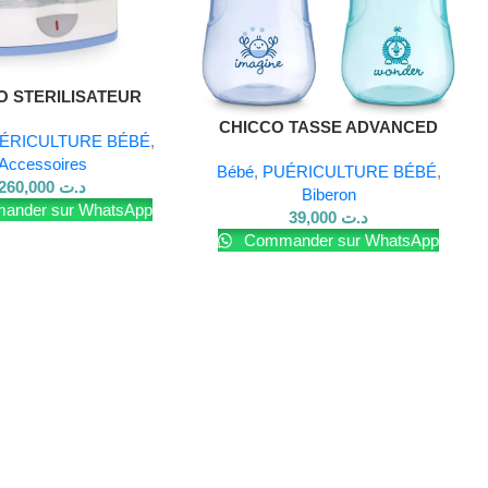
O STERILISATEUR
LECTRIQUE
CHICCO TASSE ADVANCED
ÉRICULTURE BÉBÉ
,
12M+ BOY
Accessoires
Bébé
,
PUÉRICULTURE BÉBÉ
,
260,000
د.ت
Biberon
nder sur WhatsApp
39,000
د.ت
Commander sur WhatsApp