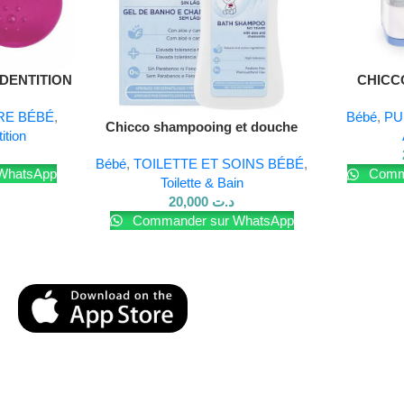
DENTITION
CHICC
E
RE BÉBÉ
,
Bébé
,
PU
Chicco shampooing et douche
ition
natural sensation 200 ml
Bébé
,
TOILETTE ET SOINS BÉBÉ
,
WhatsApp
Comma
Toilette & Bain
20,000
د.ت
Commander sur WhatsApp