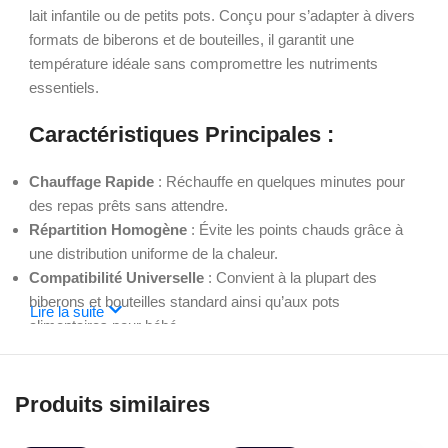
lait infantile ou de petits pots. Conçu pour s’adapter à divers
formats de biberons et de bouteilles, il garantit une
température idéale sans compromettre les nutriments
essentiels.
Caractéristiques Principales
:
Chauffage Rapide
: Réchauffe en quelques minutes pour
des repas prêts sans attendre.
Répartition Homogène
: Évite les points chauds grâce à
une distribution uniforme de la chaleur.
Compatibilité Universelle
: Convient à la plupart des
biberons et bouteilles standard ainsi qu’aux pots
Lire la suite
alimentaires pour bébé.
Système de Contrôle Température
: Maintient la chaleur à
un niveau optimal pour préserver les qualités nutritives du
lait ou des aliments.
Produits similaires
Avantages
: