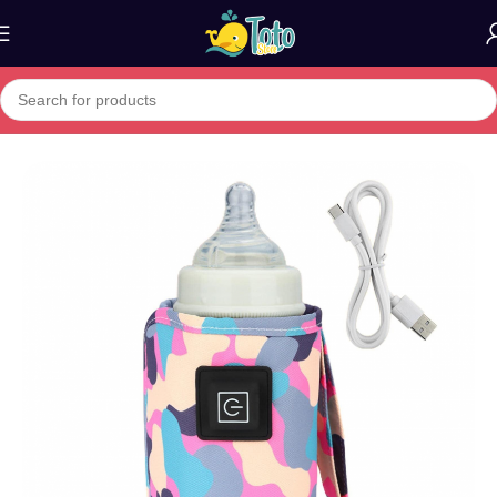
Home
»
Boutique
»
Chauffe Biberon et Bouteille