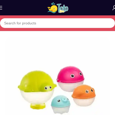
Home
»
Boutique
»
Canpol babies set de 4 jouet de bain