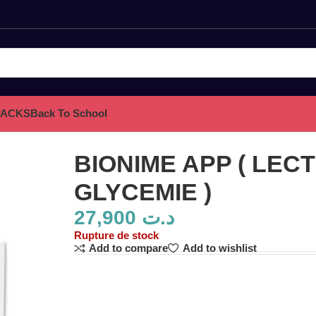
PACKS
Back To School
BIONIME APP ( LEC
GLYCEMIE )
27,900
د.ت
Rupture de stock
Add to compare
Add to wishlist