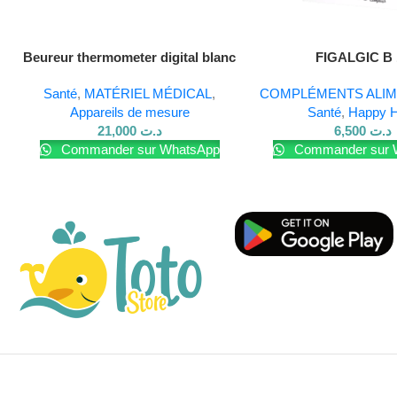
Lire La Suite
Beureur thermometer digital blanc
FIGALGIC B 
Santé
,
MATÉRIEL MÉDICAL
,
COMPLÉMENTS ALIM
Appareils de mesure
Santé
,
Happy H
21,000
د.ت
6,500
د.ت
Commander sur WhatsApp
Commander sur 