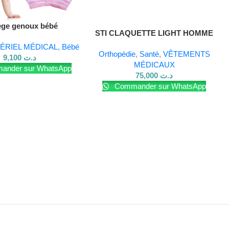
ège genoux bébé
Lire La Suite
STI CLAQUETTE LIGHT HOMME
LIGHT 042 P40
ÉRIEL MÉDICAL
,
Bébé
Orthopédie
,
Santé
,
VÊTEMENTS
9,100
د.ت
MÉDICAUX
nder sur WhatsApp
75,000
د.ت
Commander sur WhatsApp