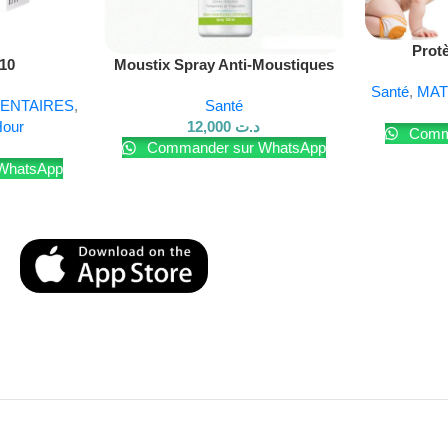
Lire La Suite
Prot
10
Moustix Spray Anti-Moustiques
100 ml
Santé
,
MAT
ENTAIRES
,
Santé
our
12,000
د.ت
Comma
Commander sur WhatsApp
WhatsApp