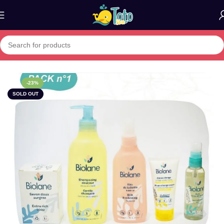
Home
»
Boutique
»
Biolane – Soins complets bébé
-23%
SOLD OUT