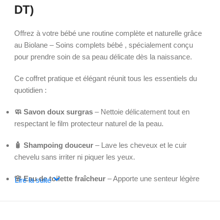
DT)
Offrez à votre bébé une routine complète et naturelle grâce
au Biolane – Soins complets bébé , spécialement conçu
pour prendre soin de sa peau délicate dès la naissance.
Ce coffret pratique et élégant réunit tous les essentiels du
quotidien :
🧼 Savon doux surgras
– Nettoie délicatement tout en
respectant le film protecteur naturel de la peau.
🧴 Shampoing douceur
– Lave les cheveux et le cuir
chevelu sans irriter ni piquer les yeux.
🌸 Eau de toilette fraîcheur
– Apporte une senteur légère
Lire la suite
et agréable pour des moments de tendresse.
👶 Crème change
– Protège, apaise et répare la zone