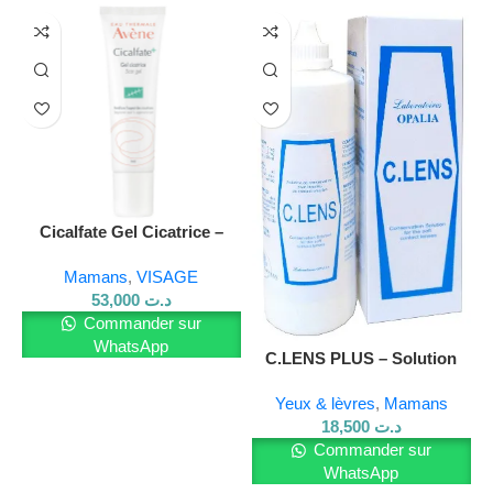
Cicalfate Gel Cicatrice –
Répare et atténue les
Mamans
,
VISAGE
marques
53,000
د.ت
Commander sur
WhatsApp
C.LENS PLUS – Solution
Usage Externe – 180 ml
Yeux & lèvres
,
Mamans
18,500
د.ت
Commander sur
WhatsApp