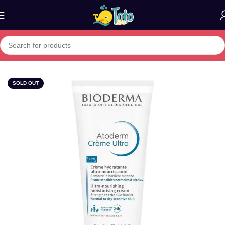
Home
»
Boutique
»
BIODERMA ATODERM CREME NOURRISSAN
SOLD OUT