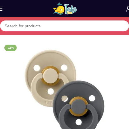
Home
»
Boutique
»
BIBS PACIFIERES STUDIO SIZE 2 6m+
-11%