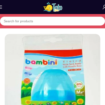
Home
»
Boutique
»
BAMBINI BIBERON LARGE AVEC ANSES 300M