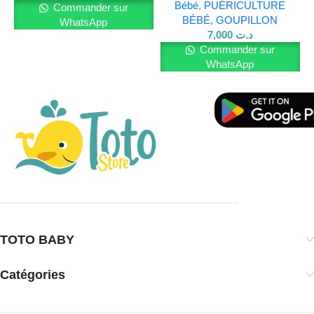
Bébé
,
PUÉRICULTURE
Commander sur
BÉBÉ
,
GOUPILLON
WhatsApp
Pour en savoir plus sur nos produits, visitez notre
site Web
7,000
د.ت
et rejoignez-nous sur
Facebook
.
Commander sur
WhatsApp
TOTO BABY
Catégories