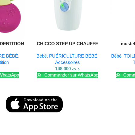
Lire La Suite
DENTITION
CHICCO STEP UP CHAUFFE
mustel
BIBERON
RE BÉBÉ
,
Bébé
,
PUÉRICULTURE BÉBÉ
,
Bébé
,
TOIL
ition
Accessoires
T
148,000
د.ت
WhatsApp
Commander sur WhatsApp
Comma