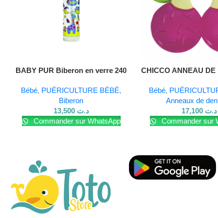
Lire La Suite
BABY PUR Biberon en verre 240
CHICCO ANNEAU DE 
ml
CHERRY
Bébé
,
PUÉRICULTURE BÉBÉ
,
Bébé
,
PUÉRICULTU
Biberon
Anneaux de dent
13,500
د.ت
17,100
د.ت
Commander sur WhatsApp
Commander sur 