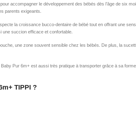
our accompagner le développement des bébés dès l’âge de six mois. C
es parents exigeants.
respecte la croissance bucco-dentaire de bébé tout en offrant une sen
si une succion efficace et confortable.
e la bouche, une zone souvent sensible chez les bébés. De plus, la suc
tte Baby Pur 6m+ est aussi très pratique à transporter grâce à sa forme
 6m+ TIPPI ?