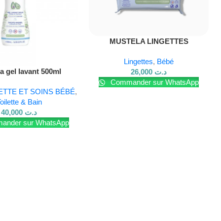
Lire La Suite
MUSTELA LINGETTES
NETTOYANTES A L’AVOCAT BIO
Lingettes
,
Bébé
*60 LINGETTES
a gel lavant 500ml
26,000
د.ت
Commander sur WhatsApp
ETTE ET SOINS BÉBÉ
,
oilette & Bain
40,000
د.ت
nder sur WhatsApp