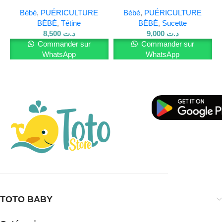
de seins
medicaments
parfaitement à l’univers de bébé. Elle convient aussi bien
Bébé
,
PUÉRICULTURE
Bébé
,
PUÉRICULTURE
pour une petite fille que comme idée cadeau naissance.
BÉBÉ
,
Tétine
BÉBÉ
,
Sucette
8,500
د.ت
9,000
د.ت
En résumé, la
Baby Pur Boîte à Sucette
est à la fois
utile,
Commander sur
Commander sur
légère et esthétique
. Elle simplifie la vie des parents tout
WhatsApp
WhatsApp
en assurant
l’hygiène des sucettes
de bébé.
Pour en savoir plus sur nos produits, visitez notre
site Web
et rejoignez-nous sur
Facebook
.
TOTO BABY