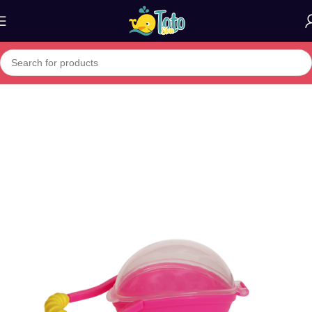
Home
»
Boutique
»
BABY PUR BOITE A SUCETTE 0M+ 65151