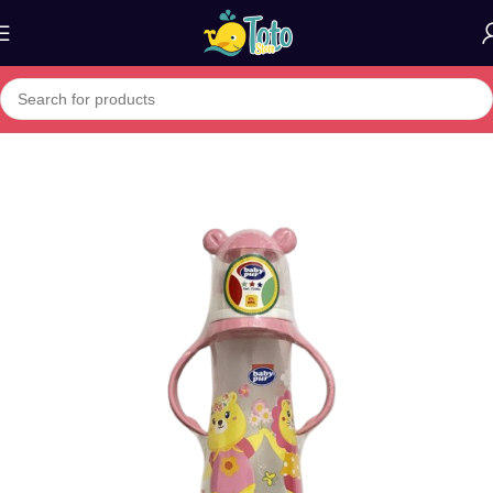
Home
»
Boutique
»
BABY PUR BIBERON FUNNY PP AVEC ANSES