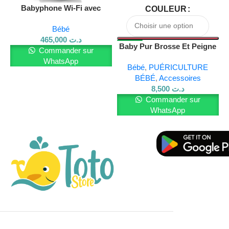
Babyphone Wi-Fi avec
COULEUR
caméra – Noir
Bébé
465,000
د.ت
Baby Pur Brosse Et Peigne
Commander sur
0m+ Ref81011
WhatsApp
Bébé
,
PUÉRICULTURE
BÉBÉ
,
Accessoires
8,500
د.ت
Commander sur
WhatsApp