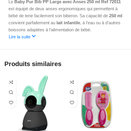
Le
Baby Pur Bib PP Large avec Anses 250 ml Ref 72011
est équipé de deux anses ergonomiques qui permettent à
bébé de tenir facilement son biberon. Sa capacité de
250 ml
convient parfaitement au
lait infantile
, à l’eau ou à d’autres
boissons adaptées à l’alimentation de bébé.
Lire la suite
Grâce à son
col large
, le remplissage et le nettoyage sont
simples et rapides. Léger, résistant et facile à manipuler, ce
biberon PP 250 ml
est idéal aussi bien à la maison qu’en
Produits similaires
déplacement. Il offre une solution pratique et confortable
pour accompagner bébé à chaque repas.
Pour en savoir plus sur nos produits, visitez notre
site
Web
et rejoignez nous sur
Facebook
.