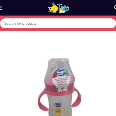
Home
»
Boutique
»
baby pur bib pp large avec anses 250ml 72011