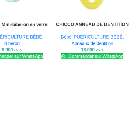
Lire La Suite
ini-biberon en verre
CHICCO ANNEAU DE DENTITION
150 ml
ICE CREAM
ÉRICULTURE BÉBÉ
,
Bébé
,
PUÉRICULTURE BÉBÉ
,
Biberon
Anneaux de dentition
9,000
د.ت
18,000
د.ت
nder sur WhatsApp
Commander sur WhatsApp