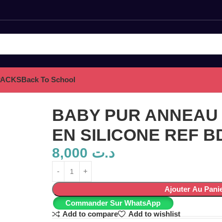
PACKS
Back To School
REF BD12275
BABY PUR ANNEAU
EN SILICONE REF B
8,000
د.ت
Ajouter Au Pani
Commander Sur WhatsApp
Add to compare
Add to wishlist