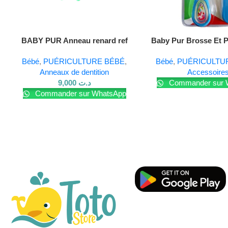
Lire La Suite
Lire La Suite
BABY PUR Anneau renard ref
Baby Pur Brosse Et 
10177
Ref79001
Bébé
,
PUÉRICULTURE BÉBÉ
,
Bébé
,
PUÉRICULTU
Anneaux de dentition
Accessoire
9,000
د.ت
Commander sur 
Commander sur WhatsApp