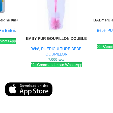
Peigne 0m+
BABY PUR M
RE BÉBÉ
,
Bébé
,
PU
s
Lire La Suite
BABY PUR GOUPILLON DOUBLE
WhatsApp
ROSE
Comma
Bébé
,
PUÉRICULTURE BÉBÉ
,
GOUPILLON
7,000
د.ت
Commander sur WhatsApp