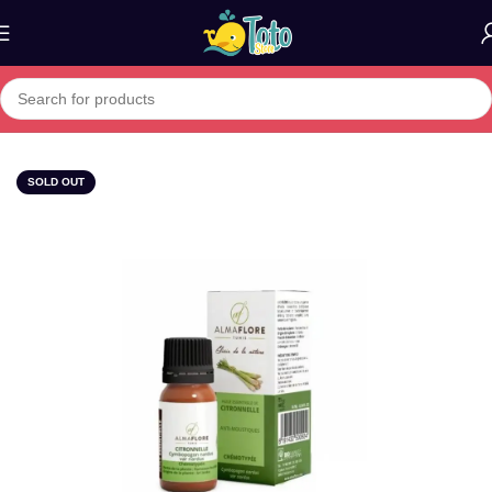
Home
»
Boutique
»
Almaflore huile essentielle citronnelle
SOLD OUT