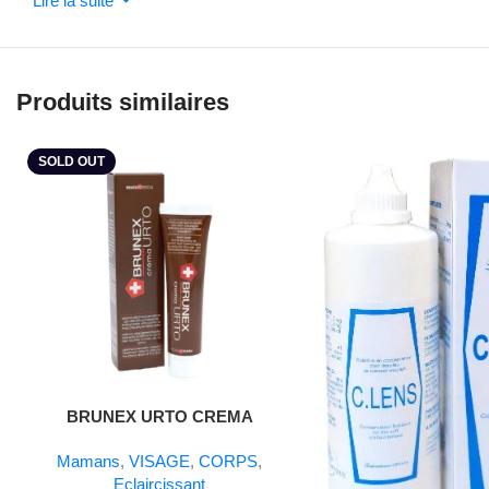
Lire la suite
Produits similaires
SOLD OUT
Lire La Suite
BRUNEX URTO CREMA
Mamans
,
VISAGE
,
CORPS
,
Eclaircissant