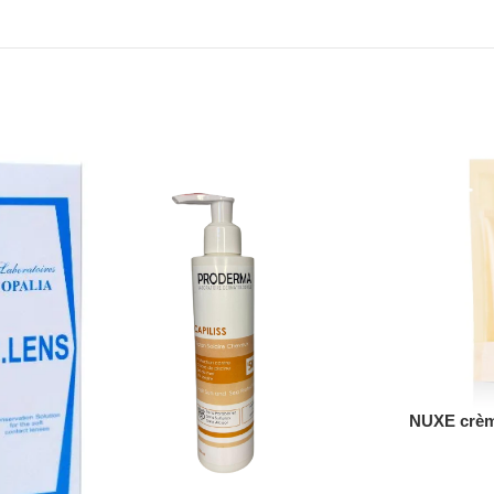
NUXE crèm
nourris