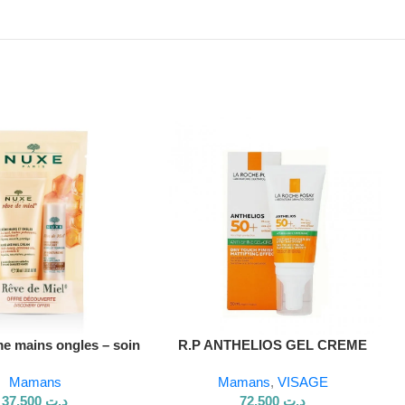
e mains ongles – soin
R.P ANTHELIOS GEL CREME
sant + stick lèvres
ANTI BRILLANCE 50ML
Mamans
Mamans
,
VISAGE
37,500
د.ت
72,500
د.ت