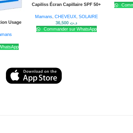
Capiliss Écran Capillaire SPF 50+
Comma
– 200 ml
Mamans
,
CHEVEUX
,
SOLAIRE
tion Usage
36,500
د.ت
 ml
Commander sur WhatsApp
amans
WhatsApp