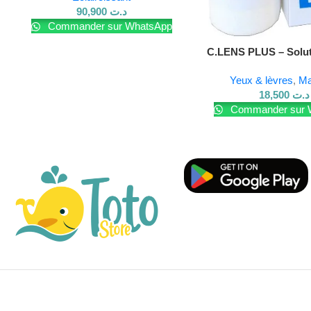
90,900
د.ت
Commander sur WhatsApp
C.LENS PLUS – Solu
Externe – 180
Yeux & lèvres
,
M
18,500
د.ت
Commander sur 