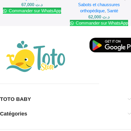
67,000
د.ت
Sabots et chaussures
Commander sur WhatsApp
orthopédique
,
Santé
62,000
د.ت
Commander sur WhatsApp
TOTO BABY
Catégories