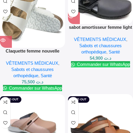
sabot amortisseur femme light
05
VÊTEMENTS MÉDICAUX
,
Sabots et chaussures
Claquette femme nouvelle
orthopédique
,
Santé
collection
54,900
د.ت
VÊTEMENTS MÉDICAUX
,
Commander sur WhatsApp
Sabots et chaussures
orthopédique
,
Santé
75,500
د.ت
Commander sur WhatsApp
SOLD OUT
SOLD OUT