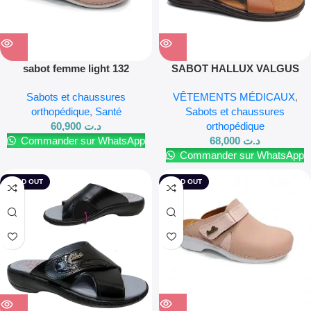
sabot femme light 132
SABOT HALLUX VALGUS
HOMME NOIR OU CARAMEL
Sabots et chaussures
VÊTEMENTS MÉDICAUX
,
orthopédique
,
Santé
Sabots et chaussures
60,900
د.ت
orthopédique
Commander sur WhatsApp
68,000
د.ت
Commander sur WhatsApp
SOLD OUT
SOLD OUT