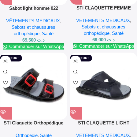
STI CLAQUETTE FEMME
Sabot light homme 022
LIGHT F09
VÊTEMENTS MÉDICAUX
,
VÊTEMENTS MÉDICAUX
,
Sabots et chaussures
Sabots et chaussures
orthopédique
,
Santé
orthopédique
,
Santé
69,000
د.ت
69,500
د.ت
Commander sur WhatsApp
Commander sur WhatsApp
SOLD OUT
SOLD OUT
STI Claquette Orthopédique
STI CLAQUETTE LIGHT
Médicale Femme – Light 011 –
HOMME LIGHT 046
Orthopédie
,
Santé
VÊTEMENTS MÉDICAUX
,
Noir & Rouge