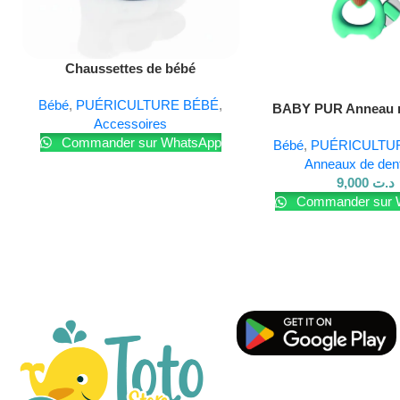
Lire La Suite
Chaussettes de bébé
Bébé
,
PUÉRICULTURE BÉBÉ
,
Lire La Suite
BABY PUR Anneau r
Accessoires
10177
Commander sur WhatsApp
Bébé
,
PUÉRICULTU
Anneaux de dent
9,000
د.ت
Commander sur 