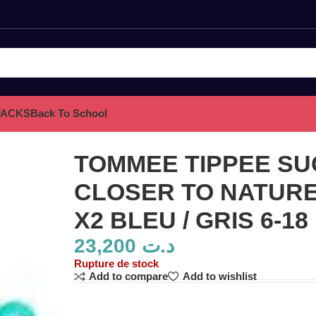
PACKS
Back To School
RE SENSITIVE X2 BLEU / GRIS 6-18 MOIS
TOMMEE TIPPEE S
CLOSER TO NATURE
X2 BLEU / GRIS 6-18
23,200
د.ت
Rupture de stock
Add to compare
Add to wishlist