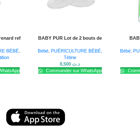
Lire La Suite
enard ref
BABY PUR Lot de 2 bouts de
BABY
seins
RE BÉBÉ
,
Bébé
,
PUÉRICULTURE BÉBÉ
,
Bébé
,
PU
ition
Tétine
8,500
د.ت
WhatsApp
Commander sur WhatsApp
Comma