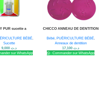
Lire La Suite
 PUR sucette a
CHICCO ANNEAU DE DENTITION
medicaments
CHERRY
ÉRICULTURE BÉBÉ
,
Bébé
,
PUÉRICULTURE BÉBÉ
,
Sucette
Anneaux de dentition
9,000
د.ت
17,100
د.ت
nder sur WhatsApp
Commander sur WhatsApp