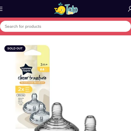
Home
»
Boutique
»
TOMMEE TIPPEE CLOSER TO NATURE 2 TE
SOLD OUT