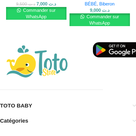
7,000
د.ت
BÉBÉ
,
Biberon
9,500
د.ت
Commander sur
9,000
د.ت
WhatsApp
Commander sur
WhatsApp
TOTO BABY
Catégories