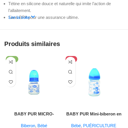
Tétine en silicone douce et naturelle qui imite l’action de
l’allaitement.
Sans BPA pour une assurance ultime.
Lire la suite
Produits similaires
-26%
HOT
BABY PUR MICRO-
BABY PUR Mini-biberon en
BIBERON EN VERRE 60ML
verre 150 ml
Biberon
,
Bébé
Bébé
,
PUÉRICULTURE