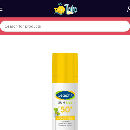
Home
»
Boutique
»
Cetaphil Sun Kids Liposomal Lotion SPF50+ 150