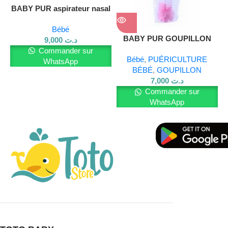
Non comédogène
BABY PUR aspirateur nasal
Testé dermatologiquement
Bébé
BABY PUR GOUPILLON
9,000
د.ت
Non gras
DOUBLE ROSE
Commander sur
Bébé
,
PUÉRICULTURE
WhatsApp
Composition
BÉBÉ
,
GOUPILLON
7,000
د.ت
Commander sur
Aqua, Diethylamino Hydroxybenzoyl Hexyl Benzoate,
WhatsApp
Ethylhexyl Methoxycinnamate, Bis-Ethylhexyloxyphenol
Methoxyphenyl Triazine, C12-15 Alkyl Benzoate, Dibutyl
Adipate, Pentylene Glycol, Dicaprylyl Carbonate,
Dimethicone, Ethylhexyl Triazone, Methylene Bis-
Benzotriazolyl Tetramethylbutylphenol [Nano], Alcohol,
Cetyl Phosphate, Glycerin, Cetyl Alcohol, Triethanolamine,
Tocopherol, Panthenol, Lecithin, Decyl Glucoside,
Carbomer, Propylene Glycol, Xanthan Gum, BHT, Aloe
Barbadensis Leaf Juice Powder.