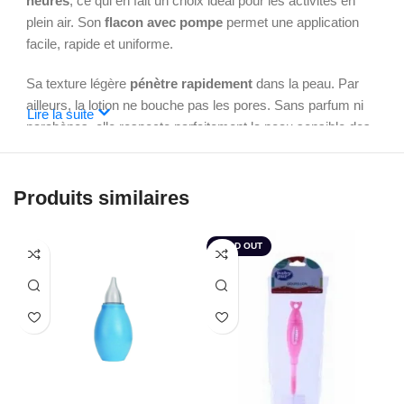
heures
, ce qui en fait un choix idéal pour les activités en
plein air. Son
flacon avec pompe
permet une application
facile, rapide et uniforme.
Sa texture légère
pénètre rapidement
dans la peau. Par
ailleurs, la lotion ne bouche pas les pores. Sans parfum ni
Lire la suite
parabènes, elle respecte parfaitement la peau sensible des
enfants. Sa
formule enrichie en Aloe Vera, Panthénol,
Glycérine et Vitamine E
apaise et nourrit en profondeur.
Produits similaires
Elle convient à la fois au visage et au corps.
Les plus du produit :
SOLD OUT
Sans parfum
Sans parabènes
Hypoallergénique