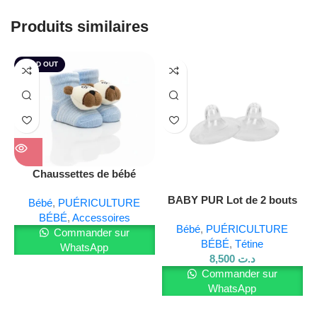
-Produit médical
-Arrêt automatique après 30 min
Produits similaires
-Indicateur de changement des piles
🍼
SOLD OUT
Caractéristiques principales
10 niveaux de stimulation et 10 niveaux de pompage
:
Permet d’ajuster l’intensité selon les préférences
personnelles
Fonction mémoire
:
Enregistre les paramètres utilisés
Chaussettes de bébé
pour un usage personnalisé.
BABY PUR Lot de 2 bouts
Bébé
,
PUÉRICULTURE
de seins
Écran éclairé
:
Affichage clair de la durée d’utilisation et des
BÉBÉ
,
Accessoires
Bébé
,
PUÉRICULTURE
Commander sur
réglages.
BÉBÉ
,
Tétine
WhatsApp
8,500
د.ت
Coussinet en silicone Soft Touch
:
Assure un confort
Commander sur
optimal pendant l’utilisation.
WhatsApp
Compatibilité avec biberons Avent et NUK
:
Adaptateur