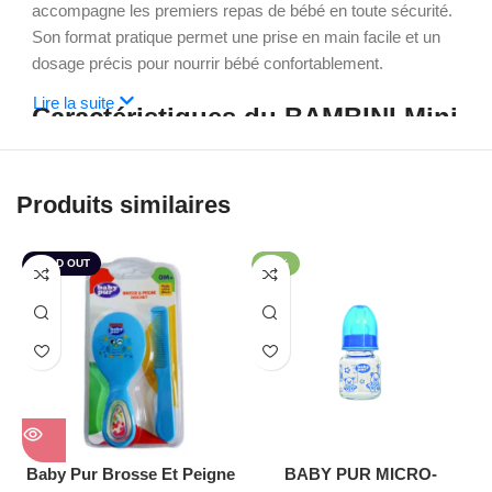
accompagne les premiers repas de bébé en toute sécurité.
Son format pratique permet une prise en main facile et un
dosage précis pour nourrir bébé confortablement.
Lire la suite
Caractéristiques du BAMBINI Mini
Biberon En Verre 60 ml
Produits similaires
Capacité : 60 ml
Verre résistant aux chocs thermiques
Compatible avec les stérilisations répétées
SOLD OUT
-26%
Idéal pour les nouveau-nés et les premiers repas
Facile à nettoyer et durable
Les avantages du mini biberon
BAMBINI
Assure une excellente hygiène grâce au verre de qualité
Résiste aux variations de température et au bain-marie
Baby Pur Brosse Et Peigne
BABY PUR MICRO-
Adapté aux petites quantités de lait des premiers jours