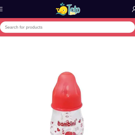
Home
»
Boutique
»
BAMBINI Mini Biberon En Verre 60Ml Ref 454