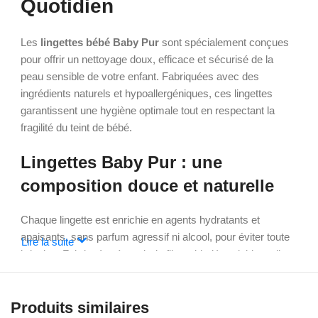
Quotidien
Les
lingettes bébé Baby Pur
sont spécialement conçues
pour offrir un nettoyage doux, efficace et sécurisé de la
peau sensible de votre enfant. Fabriquées avec des
ingrédients naturels et hypoallergéniques, ces lingettes
garantissent une hygiène optimale tout en respectant la
fragilité du teint de bébé.
Lingettes Baby Pur : une
composition douce et naturelle
Chaque lingette est enrichie en agents hydratants et
apaisants, sans parfum agressif ni alcool, pour éviter toute
Lire la suite
irritation. Fabriquées à partir de fibres biodégradables, elles
sont aussi respectueuses de l’environnement. L’absence de
parabènes et de substances nocives fait de ces lingettes un
Produits similaires
choix sûr pour le change et le nettoyage des mains ou du