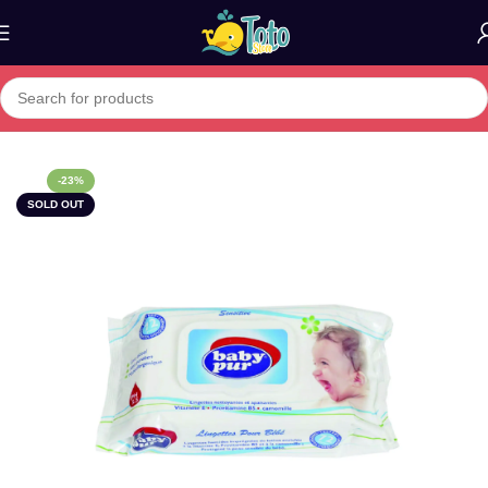
Home
»
Boutique
»
BABY PUR Lingettes
-23%
SOLD OUT