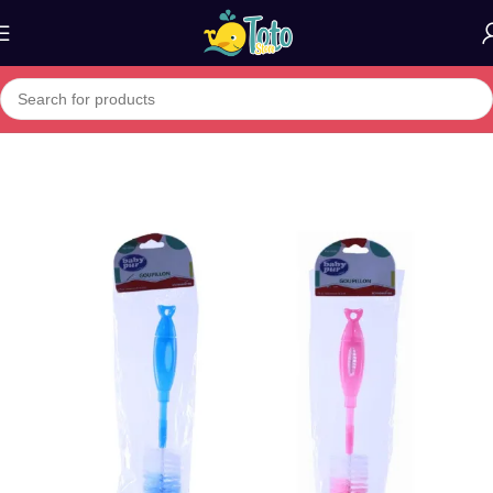
Home
»
Boutique
»
BABY PUR GOUPILLON DOUBLE 781