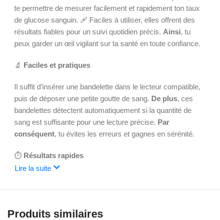
te permettre de mesurer facilement et rapidement ton taux
de glucose sanguin. 🩹 Faciles à utiliser, elles offrent des
résultats fiables pour un suivi quotidien précis.
Ainsi
, tu
peux garder un œil vigilant sur ta santé en toute confiance.
🔬
Faciles et pratiques
Il suffit d’insérer une bandelette dans le lecteur compatible,
puis de déposer une petite goutte de sang.
De plus
, ces
bandelettes détectent automatiquement si la quantité de
sang est suffisante pour une lecture précise.
Par
conséquent
, tu évites les erreurs et gagnes en sérénité.
⏱️
Résultats rapides
Lire la suite
En quelques secondes seulement, tu obtiens ta glycémie
affichée clairement.
Grâce à cela
, tu peux ajuster
rapidement ton alimentation ou ton traitement selon tes
Produits similaires
besoins. Leur format compact permet de les transporter