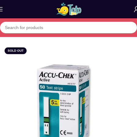
Home
»
Boutique
»
Bandelettes Accu-Chek Active B 50
SOLD OUT